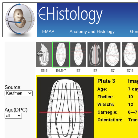
EMAP
Anatomy and Histology
Gen
E5.5
E6.5-7
E7
E7
E7
E7.5
Source:
E14.5
E15.5
E15.5
E16.5
E16.5
E16.5
Age(DPC):