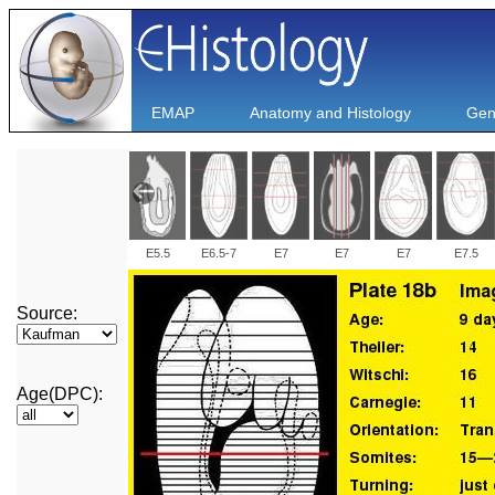
EMAP
Anatomy and Histology
Gen
E5.5
E6.5-7
E7
E7
E7
E7.5
Source:
E14.5
E15.5
E15.5
E16.5
E16.5
E16.5
Age(DPC):